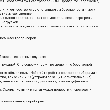
сеть соответствует его требованиям. Проверьте напряжение,
удлинители соответствуют стандартам безопасности и могут
ороткому замыканию.
к одной розетке, так как это может вызвать перегрев и
 нагрузкой.
 наличие повреждений. Если вы заметили износ или трещины,
нием электроприборов.
бежать несчастных случаев:
струкцией. Она содержит важные сведения о безопасной
уется вблизи воды. Избегайте работы с электроприборами в
тва, такие как УЗО (устройства защитного отключения).
ежденной изоляцией или другими видимыми дефектами.
. Скопление пыли и грязи может привести к перегреву и
бы ваших электроприборов.