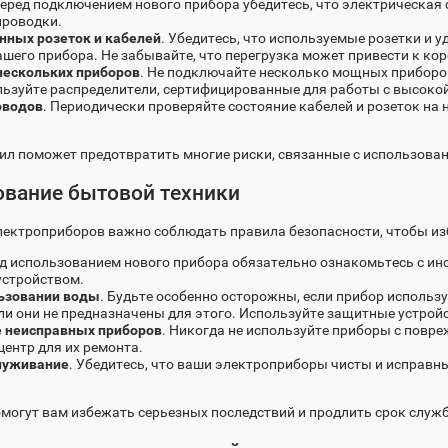
Перед подключением нового прибора убедитесь, что электрическая 
проводки.
нных розеток и кабелей
. Убедитесь, что используемые розетки и 
шего прибора. Не забывайте, что перегрузка может привести к к
нескольких приборов
. Не подключайте несколько мощных приборов 
льзуйте распределители, сертифицированные для работы с высокой
оводов
. Периодически проверяйте состояние кабелей и розеток на
ил поможет предотвратить многие риски, связанные с использова
ование бытовой техники
ектроприборов важно соблюдать правила безопасности, чтобы из
ед использованием нового прибора обязательно ознакомьтесь с ин
устройством.
ьзовании воды
. Будьте особенно осторожны, если прибор использ
и они не предназначены для этого. Используйте защитные устройс
е неисправных приборов
. Никогда не используйте приборы с повр
центр для их ремонта.
служивание
. Убедитесь, что ваши электроприборы чисты и исправны
могут вам избежать серьезных последствий и продлить срок служ