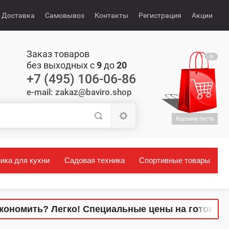
Доставка
Самовывоз
Контакты
Регистрация
Акции
Заказ товаров
0
без выходных с
9
до
20
+7 (495) 106-06-86
e-mail: zakaz@baviro.shop
Корзина пуста
ика для кухни
Садовая техника
Спортивные товары
омить? Легко! Специальные цены на готовые ком