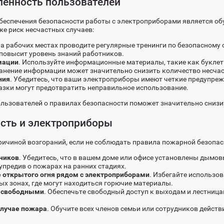
ленность пользователей
беспечения безопасности работы с электроприборами является об
же риск несчастных случаев:
На рабочих местах проводите регулярные тренинги по безопасном
 повысит уровень знаний работников.
мации
. Используйте информационные материалы, такие как букле
анение информации может значительно снизить количество несчас
ния
. Убедитесь, что ваши электроприборы имеют четкие предупре
азки могут предотвратить неправильное использование.
льзователей о правилах безопасности поможет значительно снизит
сть и электроприборы
ричиной возгораний, если не соблюдать правила пожарной безопас
чиков
. Убедитесь, что в вашем доме или офисе установлены дымов
упредив о пожарах на ранних стадиях.
е открытого огня рядом с электроприборами
. Избегайте использо
ых зонах, где могут находиться горючие материалы.
и свободными
. Обеспечьте свободный доступ к выходам и лестниц
случае пожара
. Обучите всех членов семьи или сотрудников дейст