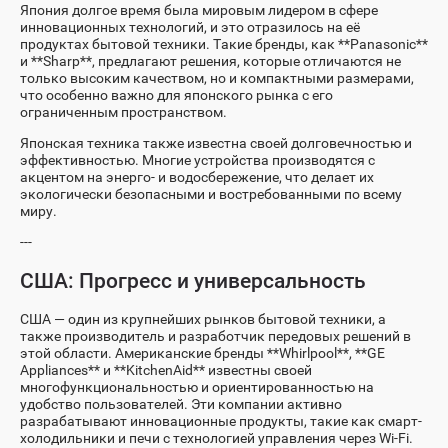
Япония долгое время была мировым лидером в сфере
инновационных технологий, и это отразилось на её
продуктах бытовой техники. Такие бренды, как **Panasonic**
и **Sharp**, предлагают решения, которые отличаются не
только высоким качеством, но и компактными размерами,
что особенно важно для японского рынка с его
ограниченным пространством.
Японская техника также известна своей долговечностью и
эффективностью. Многие устройства производятся с
акцентом на энерго- и водосбережение, что делает их
экологически безопасными и востребованными по всему
миру.
---
США: Прогресс и универсальность
США — один из крупнейших рынков бытовой техники, а
также производитель и разработчик передовых решений в
этой области. Американские бренды **Whirlpool**, **GE
Appliances** и **KitchenAid** известны своей
многофункциональностью и ориентированностью на
удобство пользователей. Эти компании активно
разрабатывают инновационные продукты, такие как смарт-
холодильники и печи с технологией управления через Wi-Fi.