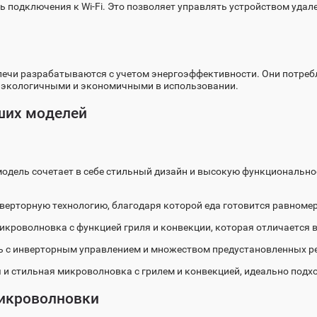
ь подключения к Wi-Fi. Это позволяет управлять устройством уд
ечи разрабатываются с учетом энергоэффективности. Они потреб
ее экологичными и экономичными в использовании.
чших моделей
модель сочетает в себе стильный дизайн и высокую функционально
верторную технологию, благодаря которой еда готовится равномер
кроволновка с функцией гриля и конвекции, которая отличается 
 с инверторным управлением и множеством предустановленных ре
и стильная микроволновка с грилем и конвекцией, идеально подх
икроволновки