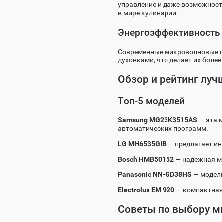
управление и даже возможност
в мире кулинарии.
Энергоэффективность
Современные микроволновые п
духовками, что делает их бол
Обзор и рейтинг лу
Топ-5 моделей
Samsung MG23K3515AS
— эта 
автоматических программ.
LG MH6535GIB
— предлагает ин
Bosch HMB50152
— надежная ми
Panasonic NN-GD38HS
— модель
Electrolux EM 920
— компактная 
Советы по выбору м