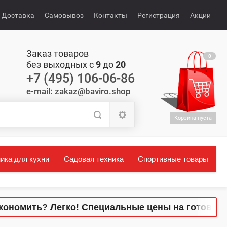
Доставка
Самовывоз
Контакты
Регистрация
Акции
Заказ товаров
0
без выходных с
9
до
20
+7 (495) 106-06-86
e-mail: zakaz@baviro.shop
Корзина пуста
ика для кухни
Садовая техника
Спортивные товары
кономить? Легко! Специальные цены на готовые 