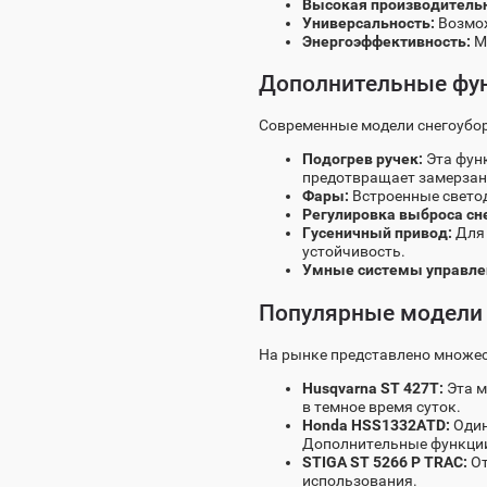
Высокая производительн
Универсальность:
Возмож
Энергоэффективность:
М
Дополнительные фун
Современные модели снегоубо
Подогрев ручек:
Эта функ
предотвращает замерзани
Фары:
Встроенные светод
Регулировка выброса сне
Гусеничный привод:
Для 
устойчивость.
Умные системы управле
Популярные модели
На рынке представлено множес
Husqvarna ST 427T:
Эта м
в темное время суток.
Honda HSS1332ATD:
Один
Дополнительные функции
STIGA ST 5266 P TRAC:
От
использования.