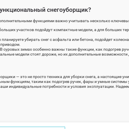
функциональный снегоуборщик?
дополнительными функциями важно учитывать несколько ключевы
больших участков подойдут компактные модели, а для больших те
 планируете убирать снег с асфальта или бетона, подойдет колесн
 приводом.
В суровых зимах особенно важны такие функции, как подогрев руч
льные модели стоят дороже, но их дополнительные возможности 
рщики — это не просто техника для уборки снега, а настоящие ун
ным функциям, таким как подогрев ручек, фары и умные системы у
аши индивидуальные потребности и условия эксплуатации. Надеем