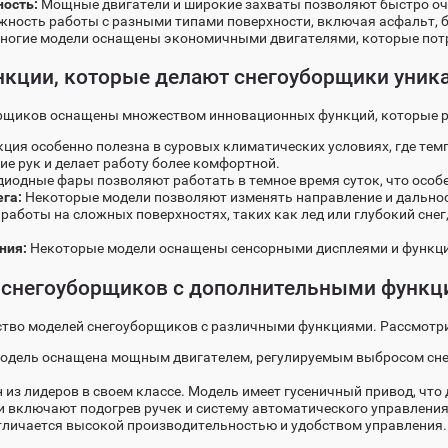
ость:
Мощные двигатели и широкие захваты позволяют быстро оч
ность работы с разными типами поверхности, включая асфальт, бе
ногие модели оснащены экономичными двигателями, которые потр
кции, которые делают снегоуборщики уни
рщиков оснащены множеством инновационных функций, которые р
ция особенно полезна в суровых климатических условиях, где тем
е рук и делает работу более комфортной.
иодные фары позволяют работать в темное время суток, что особе
га:
Некоторые модели позволяют изменять направление и дальность
работы на сложных поверхностях, таких как лед или глубокий снег
ния:
Некоторые модели оснащены сенсорными дисплеями и функцие
 снегоуборщиков с дополнительными функц
тво моделей снегоуборщиков с различными функциями. Рассмотр
одель оснащена мощным двигателем, регулируемым выбросом снег
 из лидеров в своем классе. Модель имеет гусеничный привод, что
 включают подогрев ручек и систему автоматического управления
личается высокой производительностью и удобством управления. 