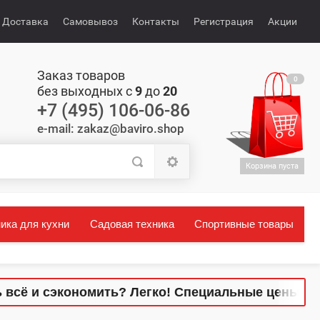
Доставка
Самовывоз
Контакты
Регистрация
Акции
Заказ товаров
0
без выходных с
9
до
20
+7 (495) 106-06-86
e-mail: zakaz@baviro.shop
Корзина пуста
ика для кухни
Садовая техника
Спортивные товары
ё и сэкономить? Легко! Специальные цены на го