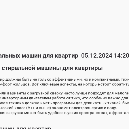
альных машин для квартир
05.12.2024 14:2
 стиральной машины для квартиры
р должны быть не только эффективными, но и компактными, тихи
омфорт жильцов. Вот ключевые аспекты, на которые стоит обратит
или варианты с загрузкой сверху часто лучше подходят для малог
инверторным двигателем работают тихо, что особенно важно для 
вая техника должна иметь программы для деликатных тканей, быс
сокий класс (A++ и выше) экономит электроэнергию и воду.
ая загрузка может быть удобнее в узких пространствах, а фронта
ашин для квартир