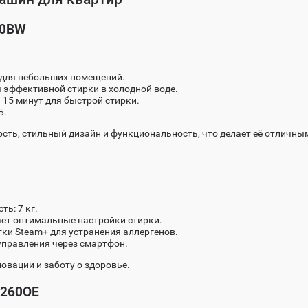
40BW
о для небольших помещений.
я эффективной стирки в холодной воде.
 15 минут для быстрой стирки.
Б.
ость, стильный дизайн и функциональность, что делает её отличн
ть: 7 кг.
ает оптимальные настройки стирки.
ки Steam+ для устранения аллергенов.
 управления через смартфон.
новации и заботу о здоровье.
4260OE