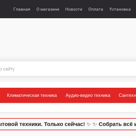
Главная
О магазине
Новости
Оплата
Установка
Климатическая техника
Аудио-видео техника
Сантехн
й техники. Только сейчас!
✨
✨
Собрать всё и сэ