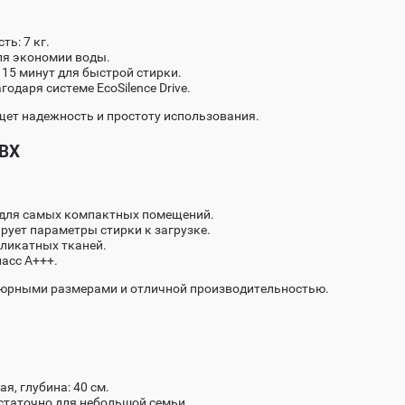
ть: 7 кг.
для экономии воды.
 15 минут для быстрой стирки.
одаря системе EcoSilence Drive.
щет надежность и простоту использования.
6BX
т для самых компактных помещений.
рует параметры стирки к загрузке.
ликатных тканей.
асс A+++.
тюрными размерами и отличной производительностью.
я, глубина: 40 см.
остаточно для небольшой семьи.