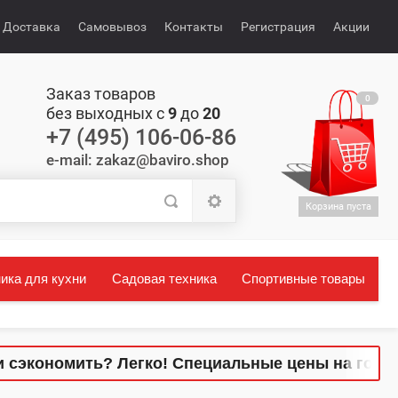
Доставка
Самовывоз
Контакты
Регистрация
Акции
Заказ товаров
0
без выходных с
9
до
20
+7 (495) 106-06-86
e-mail: zakaz@baviro.shop
Корзина пуста
ика для кухни
Садовая техника
Спортивные товары
кономить? Легко! Специальные цены на готовые 