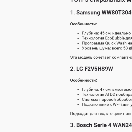
1.
Samsung WW80T30
Особенности:
Глубина: 45 см, идеальн
Технология EcoBubble дл
Программа Quick Wash на
Уровень шума: всего 53 д
Эта модель сочетает компактн
2.
LG F2V5HS9W
Особенности:
Глубина: 47 см, вместимос
Технология AI DD подбир
Система паровой обработ
Подключение к Wi-Fi для
Подходит для тех, кто ценит ин
3.
Bosch Serie 4 WAN2