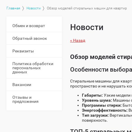
Главная
Новости
Обзор моделей стиральных машин для квартир
Новости
Обмен и возврат
Обратный звонок
« Назад
Реквизиты
Обзор моделей стир
Политика обработки
персональных
Особенности выбора
данных
Стиральные машины для кварти
Вакансии
пространство и не нарушать к
Габариты:
Узкие модели 
Отзывы и
Уровень шума:
Машины с 
предложения
Программы стирки:
Быто
Энергоэффективность:
Вы
Тип загрузки:
Вертикальн
поверхность.
ТОП-5 стиральных м