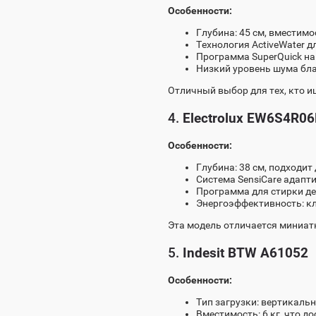
Особенности:
Глубина: 45 см, вместимос
Технология ActiveWater 
Программа SuperQuick на
Низкий уровень шума благ
Отличный выбор для тех, кто и
4.
Electrolux EW6S4R0
Особенности:
Глубина: 38 см, подходи
Система SensiCare адапти
Программа для стирки де
Энергоэффективность: кл
Эта модель отличается миниа
5.
Indesit BTW A61052
Особенности:
Тип загрузки: вертикальна
Вместимость: 6 кг, что д