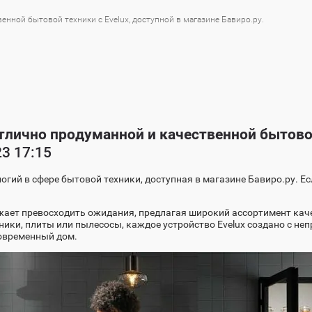
енной бытовой техники с Evelux, доступной в магазине Бавиро.ру.
тлично продуманной и качественной бытовой
3 17:15
ологий в сфере бытовой техники, доступная в магазине Бавиро.ру.
жает превосходить ожидания, предлагая широкий ассортимент каче
ики, плиты или пылесосы, каждое устройство Evelux создано с не
овременный дом.