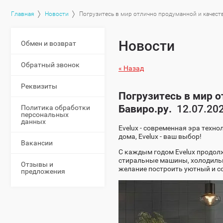
Главная
Новости
Погрузитесь в мир отлично продуманной и качеств
Новости
Обмен и возврат
Обратный звонок
« Назад
Реквизиты
Погрузитесь в мир о
Бавиро.ру.
12.07.202
Политика обработки
персональных
данных
Evelux - современная эра техн
дома, Evelux - ваш выбор!
Вакансии
С каждым годом Evelux продол
стиральные машины, холодильн
Отзывы и
желание построить уютный и с
предложения