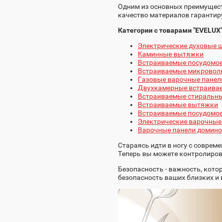
Одним из основных преимущест
качество материалов гарантиру
Категории с товарами "EVELUX"
Электрические духовые
Каминные вытяжки
Встраиваемые посудомо
Встраиваемые микровол
Газовые варочные панел
Двухкамерные встраива
Встраиваемые стиральн
Встраиваемые вытяжки
Встраиваемые посудомо
Электрические варочные
Варочные панели домино
Стараясь идти в ногу с соврем
Теперь вы можете контролирова
Безопасность - важность, кото
безопасность ваших близких и 