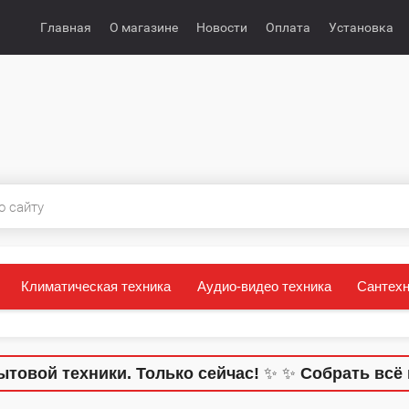
Главная
О магазине
Новости
Оплата
Установка
Климатическая техника
Аудио-видео техника
Сантехн
 техники. Только сейчас!
✨
✨
Собрать всё и сэк