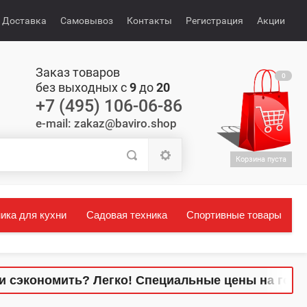
Доставка
Самовывоз
Контакты
Регистрация
Акции
Заказ товаров
0
без выходных с
9
до
20
+7 (495) 106-06-86
e-mail: zakaz@baviro.shop
Корзина пуста
ика для кухни
Садовая техника
Спортивные товары
ономить? Легко! Специальные цены на готовые к