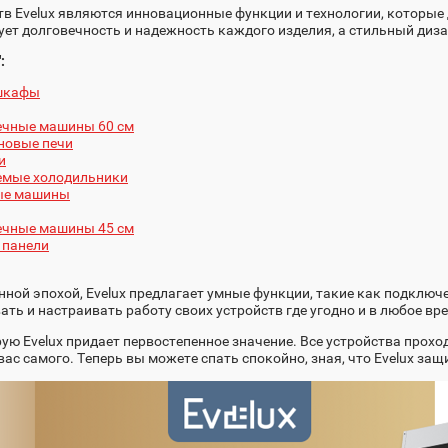
в Evelux являются инновационные функции и технологии, которые
ет долговечность и надежность каждого изделия, а стильный диза
:
 шкафы
ечные машины 60 см
новые печи
и
емые холодильники
ые машины
ечные машины 45 см
 панели
енной эпохой, Evelux предлагает умные функции, такие как подклю
ть и настраивать работу своих устройств где угодно и в любое вр
рую Evelux придает первостепенное значение. Все устройства прохо
вас самого. Теперь вы можете спать спокойно, зная, что Evelux за