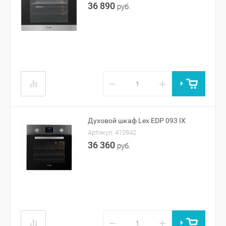
36 890
руб.
−
+
Духовой шкаф Lex EDP 093 IX
Артикул:
410942
36 360
руб.
−
+