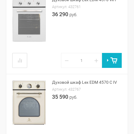
Артикул:
432761
36 290
руб.
−
+
Духовой шкаф Lex EDM 4570 C IV
Артикул:
432767
35 590
руб.