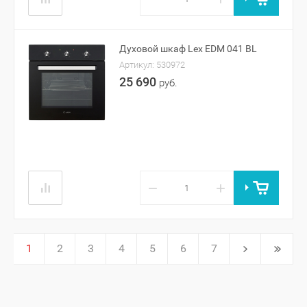
Духовой шкаф Lex EDM 041 BL
Артикул:
530972
25 690
руб.
−
+
1
2
3
4
5
6
7