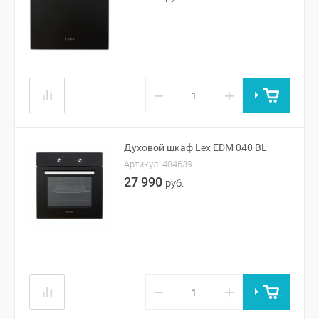
−
+
Духовой шкаф Lex EDM 040 BL
Артикул:
484639
27 990
руб.
−
+