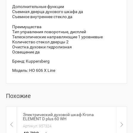
Дополнительные функции
Съемная дверца духового шкафа да
Съемное внутреннее стекло да
Преимущества
Тип управления поворотные, дисплей
Телескопические направляющие 1 уровневые
Количество стекол дверцы 2
Очистка духовки гидролизная
Освещение да
Бренд:
Kuppersberg
Модель:
HO 606 X Line
Похожие
Электрический духовой шкаф Krona
Духо
ELEMENT D plus 60 WH
Артик
Артикул:
957324
28 