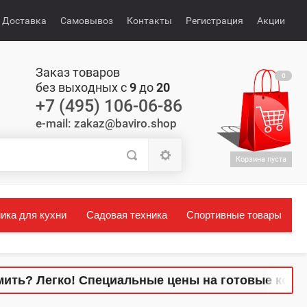
Доставка
Самовывоз
Контакты
Регистрация
Акции
Заказ товаров
0
без выходных с
9
до
20
+7 (495) 106-06-86
e-mail: zakaz@baviro.shop
Корзина пуста
ика для кухни
Садовая техника
Спортивные товары
 Легко! Специальные цены на готовые комплекты