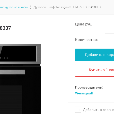
кие духовые шкафы
Духовой шкаф Weissgauff EOM 991 SBx 428337
Цена руб.
28337
−
Количество:
Добавить в кор
Купить в 1 кл
Производитель:
Weissgauff
Добавить к сравн