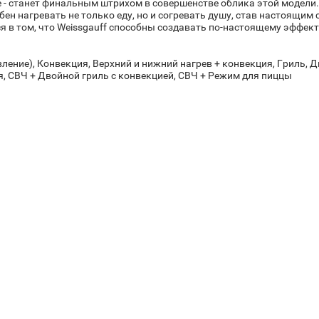
 - станет финальным штрихом в совершенстве облика этой модели
обен нагревать не только еду, но и согревать душу, став настоящи
ся в том, что Weissgauff способны создавать по-настоящему эффек
ление), Конвекция, Верхний и нижний нагрев + конвекция, Гриль, 
я, СВЧ + Двойной гриль с конвекцией, СВЧ + Режим для пиццы