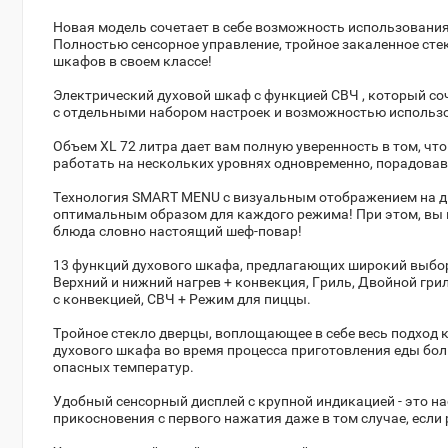
Новая модель сочетает в себе возможность использования
Полностью сенсорное управление, тройное закаленное стек
шкафов в своем классе!
Электрический духовой шкаф с функцией СВЧ , который соч
с отдельными набором настроек и возможностью использ
Объем XL 72 литра дает вам полную уверенность в том, чт
работать на нескольких уровнях одновременно, порадовав
Технология SMART MENU с визуальным отображением на ди
оптимальным образом для каждого режима! При этом, вы м
блюда словно настоящий шеф-повар!
13 функций духового шкафа, предлагающих широкий выбор
Верхний и нижний нагрев + конвекция, Гриль, Двойной гри
с конвекцией, СВЧ + Режим для пиццы.
Тройное стекло дверцы, воплощающее в себе весь подход к
духового шкафа во время процесса приготовления еды бол
опасных температур.
Удобный сенсорный дисплей с крупной индикацией - это на
прикосновения с первого нажатия даже в том случае, если