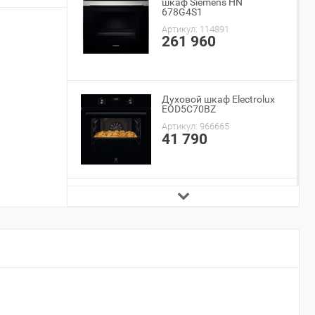
шкаф Siemens HN
678G4S1
Артикул:
114891
261 960
Духовой шкаф Electrolux
EOD5C70BZ
Артикул:
966665
41 790
Духовой шкаф Aeg
BPK748380M
Артикул:
898091
104 480
Электрический духовой
шкаф Kuppersbusch BD
6340.0 S5 Black Velvet