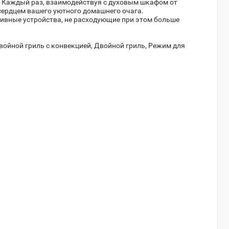
. Каждый раз, взаимодействуя с духовым шкафом от
Артикул:
951955
м сердцем вашего уютного домашнего очага.
241 990
тивные устройства, не расходующие при этом больше
Двойной гриль с конвекцией, Двойной гриль, Режим для
Духовой шкаф Zigmund &
Shtain EN 133.512 W
Артикул:
737787
42 990
Духовой шкаф Electrolux
OEF5E50V
Артикул:
894618
24 540
Духовой шкаф Darina 2V8
BDE112 707 Bg
Артикул:
770777