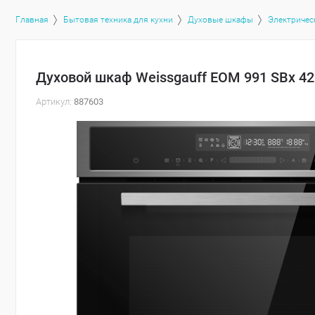
Главная
Бытовая техника для кухни
Духовые шкафы
Электричес
Духовой шкаф Weissgauff EOM 991 SBx 4
Артикул:
887603