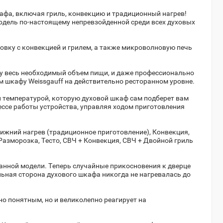
Артикул:
929434
афа, включая гриль, конвекцию и традиционный нагрев!
327 990
модель по-настоящему непревзойденной среди всех духовых
ховку с конвекцией и грилем, а также микроволновую печь
Электрический духовой
шкаф Akpo PEA
азу весь необходимый объем пищи, и даже профессионально
7009SED06 WH
м шкафу Weissgauff на действительно ресторанном уровне.
Артикул:
954109
33 050
температурой, которую духовой шкаф сам подберет вам
ессе работы устройства, управляя ходом приготовления
жний нагрев (традиционное приготовление), Конвекция,
Духовой шкаф Smeg SFP
Разморозка, Тесто, СВЧ + Конвекция, СВЧ + Двойной гриль
805 AO
Артикул:
19063
179 990
данной модели. Теперь случайные прикосновения к дверце
льная сторона духового шкафа никогда не нагревалась до
но понятным, но и великолепно реагирует на
Компактный духовой
шкаф Kuppersbusch СB
6350.0 S5 Black Velvet