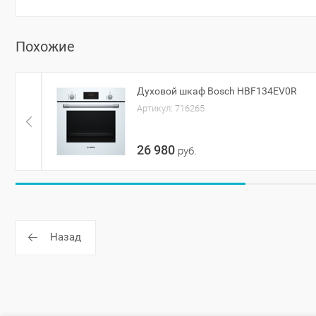
Похожие
Духовой шкаф Bosch HBF134EV0R
Артикул:
716265
26 980
руб.
Назад