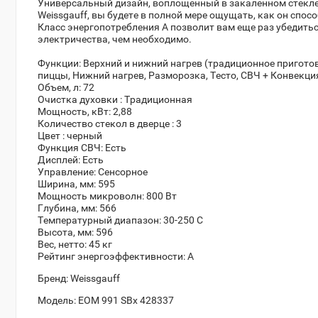
Универсальный дизайн, воплощенный в закаленном стекле
Weissgauff, вы будете в полной мере ощущать, как он спос
Класс энергопотребления А позволит вам еще раз убедить
электричества, чем необходимо.
Функции:
Верхний и нижний нагрев (традиционное приготов
пиццы, Нижний нагрев, Разморозка, Тесто, СВЧ + Конвекци
Объем, л:
72
Очистка духовки :
Традиционная
Мощность, кВт:
2,88
Количество стекол в дверце :
3
Цвет :
черный
Функция СВЧ:
Есть
Дисплей:
Есть
Управление:
Сенсорное
Ширина, мм:
595
Мощность микроволн:
800 Вт
Глубина, мм:
566
Температурный диапазон:
30-250 С
Высота, мм:
596
Вес, нетто:
45 кг
Рейтинг энергоэффективности:
А
Бренд:
Weissgauff
Модель:
EOM 991 SBx 428337