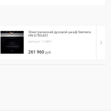
24 070
Электрический духовой шкаф Siemens
HN 678G4S1
Артикул:
114891
261 960
руб.