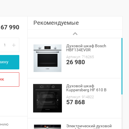
Рекомендуемые
67 990
+
Духовой шкаф Bosch
HBF134EV0R
Артикул:
716265
26 980
зину
ик
Духовой шкаф
Kuppersberg HF 610 B
Артикул:
914822
57 868
ению
Электрический духовой