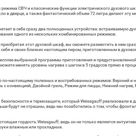
 режима СВЧ и классические функции электрического духового шк
ло в дверце, а также фантастический объем 72 литра делают эту 
етает в себе сразу два полноценных устройства: встраиваемую ду
ования одного из нескольких комбинированных режимов.
о приобретая этот духовой шкаф, вы сможете разместить в нем ср
 себя и своих близких настоящим пиром, приготовленным в духово
сплее выбранной программы приготовления и предустановленной 
ожете менять уровень нагрева с шагом в 5 градусов прямо в проц
 по-настоящему полезных и востребованных режимов: Верхний и ни
ль с конвекцией, Двойной гриль, Режим для пиццы, Нижний нагрев, 
 безопасности и термозащите, который Weissgauff реализовали в 
ьше будут не страшны, ведь мы позаботились о том, чтобы фронта
стоящая гордость Weissgauff, ведь он не только является интуитив
 руки влажные или прохладные.