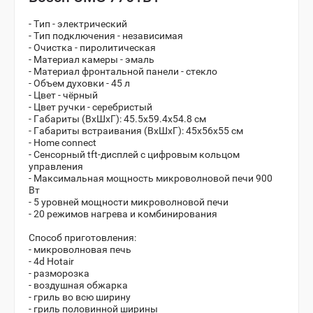
- Тип - электрический
- Тип подключения - независимая
- Очистка - пиролитическая
- Материал камеры - эмаль
- Материал фронтальной панели - стекло
- Объем духовки - 45 л
- Цвет - чёрный
- Цвет ручки - серебристый
- Габариты (ВхШхГ): 45.5х59.4х54.8 см
- Габариты встраивания (ВхШхГ): 45х56х55 см
- Home connect
- Сенсорный tft-дисплей с цифровым кольцом
управления
- Максимальная мощность микроволновой печи 900
Вт
- 5 уровней мощности микроволновой печи
- 20 режимов нагрева и комбинирования
Способ приготовления:
- микроволновая печь
- 4d Hotair
- разморозка
- воздушная обжарка
- гриль во всю ширину
- гриль половинной ширины