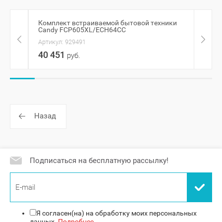
Комплект встраиваемой бытовой техники
Духо
Candy FCP605XL/ECH64CC
белы
Артикул:
929491
Артик
40 451
59 
руб.
Назад
Подписаться на бесплатную рассылку!
Я согласен(на) на обработку моих персональных
данных.
Подробнее