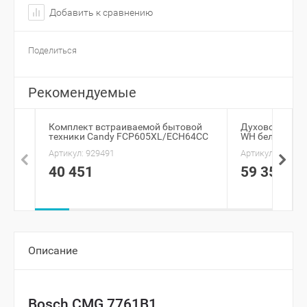
Добавить к сравнению
Поделиться
Рекомендуемые
Комплект встраиваемой бытовой
Духовой шкаф 
техники Candy FCP605XL/ECH64CC
WH белый
Артикул:
929491
Артикул:
861288
40 451
59 350
Описание
Bosch CMG 7761B1