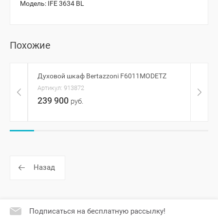
Модель:
IFE 3634 BL
Похожие
Духовой шкаф Bertazzoni F6011MODETZ
Духо
Артикул:
913872
Артик
239 900
56 
руб.
Назад
Подписаться на бесплатную рассылку!