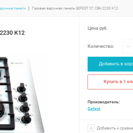
арочные панели
Газовая варочная панель GEFEST СГ СВН 2230 К12
Цена руб.
2230 К12
−
Количество:
Добавить в кор
Купить в 1 кл
Производитель:
Gefest
Добавить к сравн