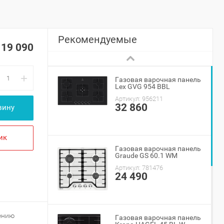
Рекомендуемые
19 090
+
Газовая варочная панель
Lex GVG 954 BBL
Артикул:
956211
32 860
зину
ик
Газовая варочная панель
Graude GS 60.1 WM
Артикул:
781476
24 490
ению
Газовая варочная панель