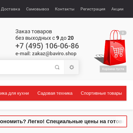
Доставка
Самовывоз
Контакты
Регистрация
Акции
Заказ товаров
0
без выходных с
9
до
20
+7 (495) 106-06-86
e-mail: zakaz@baviro.shop
Корзина пуста
ика для кухни
Садовая техника
Спортивные товары
ономить? Легко! Специальные цены на готовые к