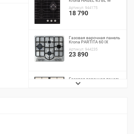
Krona HAGEL 45 BL W
Артикул:
944175
18 790
Газовая варочная панель
Krona PARTITA 60 IX
Артикул:
944235
23 890
Газовая варочная панель
Graude GSK 60.1 EL
Артикул:
683621
38 490
Газовая варочная панель
INDESIT PAA 642 /I(BK)
Артикул:
333307