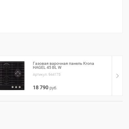
Газовая варочная панель
Hiberg VM 7155 B
Артикул:
932470
35 000
Газовая варочная панель
Газовая варочная панель Krona
Electrolux EGV96343YK
HAGEL 45 BL W
Артикул:
548645
Артикул:
944175
53 239
18 790
руб.
Газовая варочная
поверхность Krona
GALILEO 45 BL
Артикул:
957246
26 490