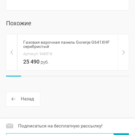
Похожие
Газовая варочная панель Gorenje G641XHF
Газо
серебристый
3G T
Артикул:
946518
Артик
25 490
94 
руб.
Назад
Подписаться на бесплатную рассылку!