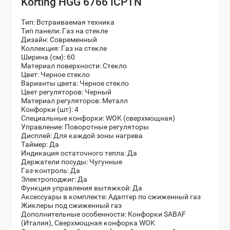
Korting HGG 6766 ICPTN
Тип:
Встраиваемая техника
Тип панели:
Газ на стекле
Дизайн:
Современный
Коллекция:
Газ на стекле
Ширина (см):
60
Материал поверхности:
Стекло
Цвет:
Черное стекло
Варианты цвета:
Черное стекло
Цвет регуляторов:
Черный
Материал регуляторов:
Металл
Конфорки (шт):
4
Специальные конфорки:
WOK (сверхмощная)
Управление:
Поворотные регуляторы
Дисплей:
Для каждой зоны нагрева
Таймер:
Да
Индикация остаточного тепла:
Да
Держатели посуды:
Чугунные
Газ-контроль:
Да
Электроподжиг:
Да
Функция управления вытяжкой:
Да
Аксессуары в комплекте:
Адаптер по сжиженный газ
Жиклеры под сжиженный газ
Дополнительные особенности:
Конфорки SABAF
(Италия), Сверхмощная конфорка WOK