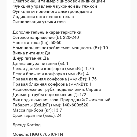
Электронный таймер с цифровой индикацией
Функция управления кухонной вытяжкой
Функция мгновенного электроподжига
Индикация остаточного тепла
Сигнализация утечки газа
Дополнительные характеристики:
Сетевое напряжение (В):
220-240
Частота тока (Гц):
50-60
Номинальная потребляемая мощность (Вт):
10
Вилка питания:
Да
Шнур питания:
Да
Длина шнура питания (м):
1
Левая дальняя конфорка (мм/кВт):
1.75
Левая ближняя конфорка (мм/кВт):
4
Правая дальняя конфорка (мм/кВт):
1.75
Правая ближняя конфорка (мм/кВт):
1
Расположение трубы подключения:
Справа
Диаметр трубы подключения (''):
1/2
Вид подключения газа:
Природный/Сжиженный
Габариты (ВхШхГ) (мм):
140x600x520
Масса прибора (кг):
13.7
Срок гарантии (мес.):
24
Бренд:
Korting
Модель:
HGG 6766 ICPTN