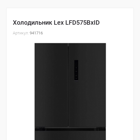
Холодильник Lex LFD575BxID
Артикул:
941716