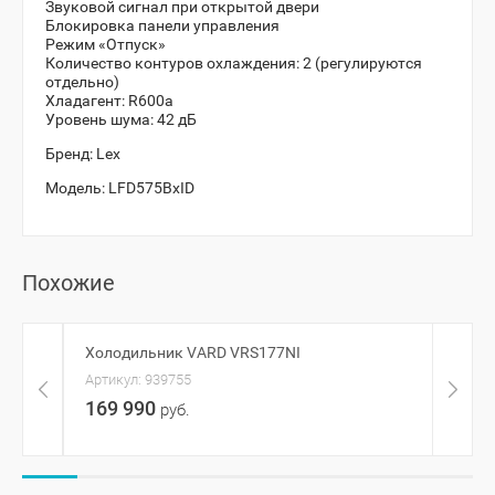
Звуковой сигнал при открытой двери
Блокировка панели управления
Режим «Отпуск»
Количество контуров охлаждения: 2 (регулируются
отдельно)
Хладагент: R600a
Уровень шума: 42 дБ
Бренд:
Lex
Модель:
LFD575BxID
Похожие
Холодильник VARD VRS177NI
Холо
177 
Артикул:
939755
Артик
169 990
руб.
157