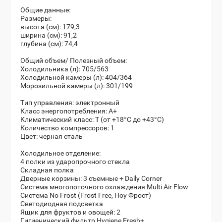
Общие данные:
Размеры:
высота (см): 179,3
ширина (см): 91,2
глубина (см): 74,4
Общий объем/ Полезный объем:
Холодильника (л): 705/563
Холодильной камеры (л): 404/364
Морозильной камеры (л): 301/199
Тип управления: электронный
Класс энергопотребления: A+
Климатический класс: T (от +18°С до +43°С)
Количество компрессоров: 1
Цвет: черная сталь
Холодильное отделение:
4 полки из ударопрочного стекла
Складная полка
Дверные корзины: 3 съемные + Daily Corner
Система многопоточного охлаждения Multi Air Flow
Система Nо Frost (Frost Free, Ноу Фрост)
Светодиодная подсветка
Ящик для фруктов и овощей: 2
Гигиенический фильтр Hygiene Fresh+