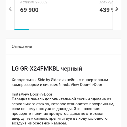
Артикул:
978082
Артикул:
890258
69 900
439 990
Описание
LG GR-X24FMKBL черный
Холодильник Side by Side с линейным инверторным
компрессором и системой InstaView Door-in-Door
InstaView Door-in-Door:
Передняя панель дополнительной секции сделана из
зеркального стекла, которое становится прозрачным,
если по нему постучать дважды. Это позволяет
проверять наличие продуктов, даже не открывая
дверцу, тем самым, препятствуя выходу холодного
воздуха из основной камеры.