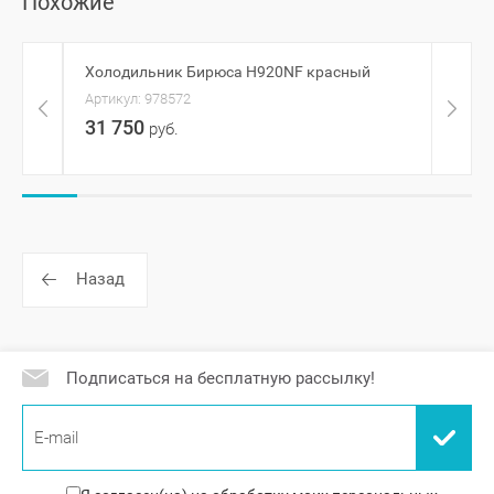
Похожие
Холодильник Бирюса H920NF красный
Холо
Артикул:
978572
Артик
31 750
217
руб.
Назад
Подписаться на бесплатную рассылку!