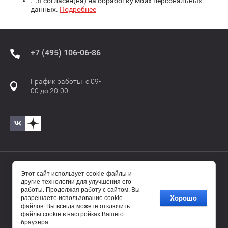
Я согласен(на) на обработку моих персональных
данных.
Подробнее
+7 (495) 106-06-86
График работы: с 09-
00 до 20-00
© 2017—2025 Бавиро/Baviro
Этот сайт использует cookie-файлы и
другие технологии для улучшения его
работы. Продолжая работу с сайтом, Вы
Хорошо
разрешаете использование cookie-
файлов. Вы всегда можете отключить
файлы cookie в настройках Вашего
браузера.