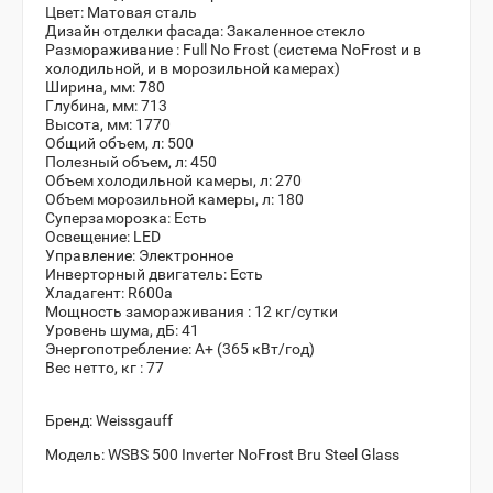
Цвет:
Матовая сталь
Дизайн отделки фасада:
Закаленное стекло
Размораживание :
Full No Frost (система NoFrost и в
холодильной, и в морозильной камерах)
Ширина, мм:
780
Глубина, мм:
713
Высота, мм:
1770
Общий объем, л:
500
Полезный объем, л:
450
Объем холодильной камеры, л:
270
Объем морозильной камеры, л:
180
Суперзаморозка:
Есть
Освещение:
LED
Управление:
Электронное
Инверторный двигатель:
Есть
Хладагент:
R600a
Мощность замораживания :
12 кг/сутки
Уровень шума, дБ:
41
Энергопотребление:
А+ (365 кВт/год)
Вес нетто, кг :
77
Бренд:
Weissgauff
Модель:
WSBS 500 Inverter NoFrost Bru Steel Glass