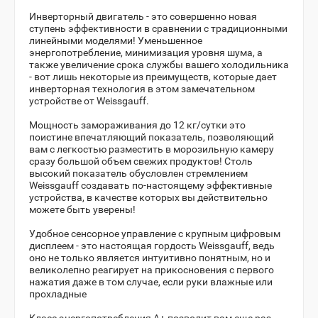
Инверторный двигатель - это совершенно новая
ступень эффективности в сравнении с традиционными
линейными моделями! Уменьшенное
энергопотребление, минимизация уровня шума, а
также увеличение срока службы вашего холодильника
- вот лишь некоторые из преимуществ, которые дает
инверторная технология в этом замечательном
устройстве от Weissgauff.
Мощность замораживания до 12 кг/сутки это
поистине впечатляющий показатель, позволяющий
вам с легкостью разместить в морозильную камеру
сразу большой объем свежих продуктов! Столь
высокий показатель обусловлен стремлением
Weissgauff создавать по-настоящему эффективные
устройства, в качестве которых вы действительно
можете быть уверены!
Удобное сенсорное управление с крупным цифровым
дисплеем - это настоящая гордость Weissgauff, ведь
оно не только является интуитивно понятным, но и
великолепно реагирует на прикосновения с первого
нажатия даже в том случае, если руки влажные или
прохладные
Класс энергопотребления А+ позволит вам еще раз