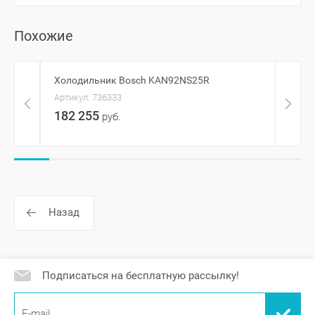
Похожие
Холодильник Bosch KAN92NS25R
Холо
Артикул:
736333
Артик
182 255
128
руб.
Назад
Подписаться на бесплатную рассылку!