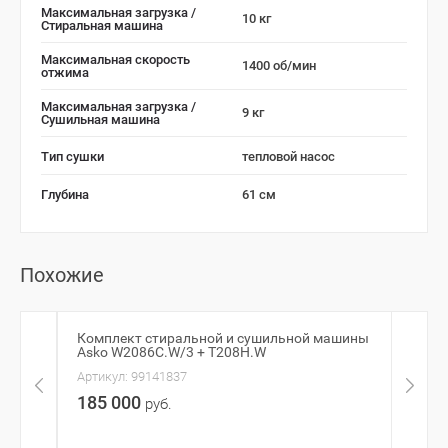
Максимальная загрузка /
10 кг
Стиральная машина
Максимальная скорость
1400 об/мин
отжима
Максимальная загрузка /
9 кг
Сушильная машина
Тип сушки
тепловой насос
Глубина
61 см
Похожие
Комплект стиральной и сушильной машины
Комп
Asko W2086C.W/3 + T208H.W
Beko
Артикул:
99141837
Артик
185 000
62 
руб.