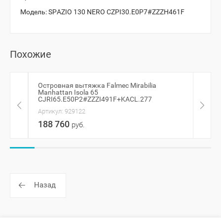
Модель:
SPAZIO 130 NERO CZPI30.E0P7#ZZZH461F
Похожие
Островная вытяжка Falmec Mirabilia
Остр
Manhattan Isola 65
W8
CJRI65.E50P2#ZZZI491F+KACL.277
Артик
Артикул:
929122
262
188 760
руб.
Назад