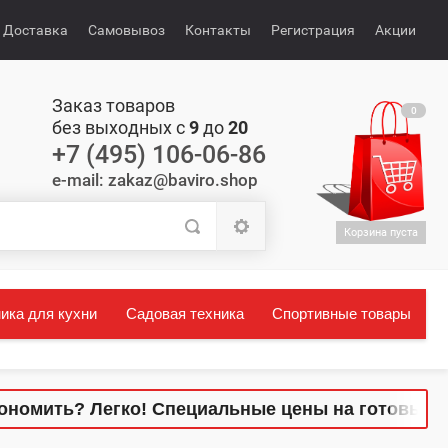
Доставка
Самовывоз
Контакты
Регистрация
Акции
Заказ товаров
0
без выходных с
9
до
20
+7 (495) 106-06-86
e-mail: zakaz@baviro.shop
Корзина пуста
ика для кухни
Садовая техника
Спортивные товары
ь? Легко! Специальные цены на готовые комплек