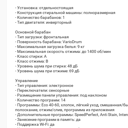
- Установка: отдельностоящая
- Конструкция стиральной машины: полноразмерная
- Количество барабанов: 1
- Тип двигателя: инверторный
Основной барабан
- Тип загрузки: фронтальная
- Поверхность барабана: VarioDrum
- Максимальная загрузка белья: 9 кг
- Максимальная скорость отжима: до 1400 об/мин
- Класс стирки: A
- Класс отжима: B
- Уровень шума при стирке: 48 дБ
- Уровень шума при отжиме: 69 дБ
Управление
- Тип управления: электронное
- Переключатели: сенсорные
- Размещение панели управления: под наклоном
- Количество программ: 14
- Программы: Eco 40-60, хлопок, лёгкий уход, смешанная/бы
полоскание, отжим/слив, программа из приложения
- Дополнительные программы: SpeedPerfect, Anti Stain, In
- Занесение программ в память: да
- Поддержка Wi-Fi: да