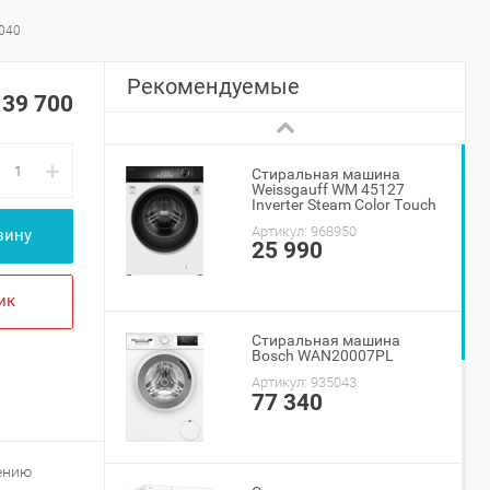
040
Рекомендуемые
139 700
+
Стиральная машина
Weissgauff WM 45127
Inverter Steam Color Touch
Артикул:
968950
зину
25 990
ик
Стиральная машина
Bosch WAN20007PL
Артикул:
935043
77 340
ению