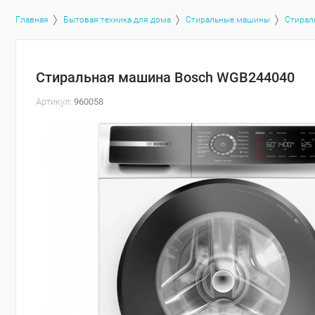
Главная
Бытовая техника для дома
Стиральные машины
Стирал
Стиральная машина Bosch WGB244040
Артикул:
960058