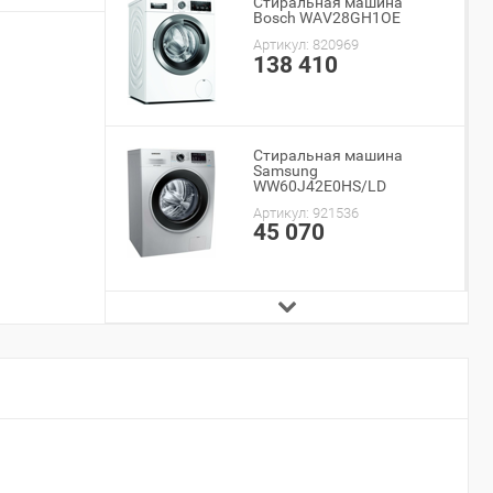
Стиральная машина
Bosch WAV28GH1OE
Артикул:
820969
138 410
Стиральная машина
Samsung
WW60J42E0HS/LD
Артикул:
921536
45 070
Стиральная машина
Samsung
WW90TA046AE/LE
Артикул:
917164
49 192
Стиральная машина