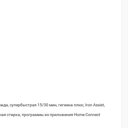
Weissgauff WM 4826 D
Артикул:
948088
35 990
Стиральная машина
GARTZ WLD15341W
Артикул:
971762
43 191
Стиральная машина LG
F2J3NS8W
Артикул:
944987
39 080
да, супербыстрая 15/30 мин, гигиена плюс, Iron Assist,
ельная стирка, программы из приложения Home Connect
Стиральная машина
Bosch WAN242G9PL