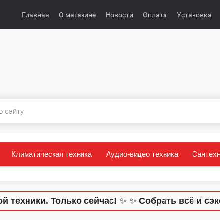
Главная
О магазине
Новости
Оплата
Установка
Климатическая техника
Аудио-видео техника
Сантехн
ки. Только сейчас!
✨
✨
Собрать всё и сэкономит