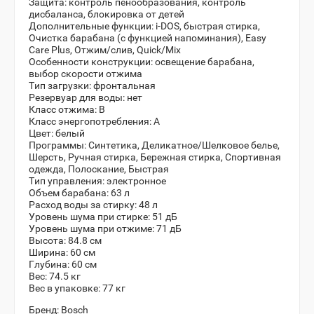
Защита:
контроль пенообразования, контроль
дисбаланса, блокировка от детей
Дополнительные функции:
i-DOS, быстрая стирка,
Очистка барабана (с функцией напоминания), Easy
Care Plus, Отжим/слив, Quick/Mix
Особенности конструкции:
освещение барабана,
выбор скорости отжима
Тип загрузки:
фронтальная
Резервуар для воды:
нет
Класс отжима:
B
Класс энергопотребления:
А
Цвет: белый
Программы:
Синтетика, Деликатное/Шелковое белье,
Шерсть, Ручная стирка, Бережная стирка, Спортивная
одежда, Полоскание, Быстрая
Тип управления:
электронное
Объем барабана:
63 л
Расход воды за стирку:
48 л
Уровень шума при стирке:
51 дБ
Уровень шума при отжиме:
71 дБ
Высота: 84.8 см
Ширина: 60 см
Глубина: 60 см
Вес: 74.5 кг
Вес в упаковке:
77 кг
Бренд:
Bosch