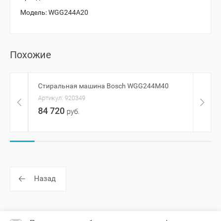
Модель:
WGG244A20
Похожие
Стиральная машина Bosch WGG244M40
Стир
RU
Артикул:
920349
Артик
84 720
руб.
30 
Назад