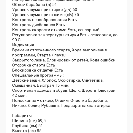
Объем барабана (л)
51
Уровень шума при стирке (дБ)
60
Уровень шума при отжиме (дБ)
75
Контроль пенообразования
Есть
Контроль дисбаланса
Есть
Контроль скорости отжима
Есть, сенсорный
Регулировка температуры стирки
Есть, сенсорная, до
90 С
Индикация
Времени отложенного старта, Хода выполнения
программы, Старта / паузы
Закрытого люка, Блокировки от детей, Кода ошибки
Отсрочка старта
Есть
Блокировка от детей
Есть
Специальные программы:
Детские вещи, Хлопок, Эко-стирка, Синтетика,
Смешанная, Быстрая 15 мин.
Спортивная одежда и обувь, Шелк, Шерсть, Быстрая
42 мин.
Полоскание + отжим, Отжим, Очистка барабана,
Нижнее белье, Рубашки, Предварительная стирка
Габариты
Ширина (см)
59,5
Глубина (см)
51
Высота (см)
85