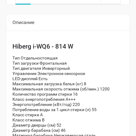
Описание
Hiberg i-WQ6 - 814 W
Тип
Отдельностоящая
Тип загрузки
Фронтальная
Тип двигателя
Инверторный
Управление
Электронное сенсорное
LED-дисплей
Есть
Максимальная загрузка белья (кг)
8
Максимальная скорость отжима (об/мин.)
1200
Количество программ стирки
16
Класс энергопотребления
A+++
Энергопотребление (кВт/год)
220
Потребление воды за 1 цикл стирки (л)
55
Класс стирки
А
Класс отжима
В
Диаметр дверцы (см)
52
Диаметр барабана (см)
46
Материал барабана
Нержавеющая сталь