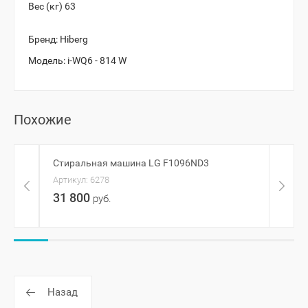
Вес (кг)
63
Бренд:
Hiberg
Модель:
i-WQ6 - 814 W
Похожие
Стиральная машина LG F1096ND3
Стир
Артикул:
6278
Артик
31 800
128
руб.
Назад