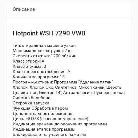
Описание
Hotpoint WSH 7290 VWB
Тип: стиральная машина узкая
Максимальная загрузка: 7 кг
Скорость отжима: 1200 об/мин
Класс стирки: A
Класс отжима: B
Класс энергопотребления: А
Количество программ: 15
Программы стирки:
Программа "Удаление пятен",
Хлопок, Хлопок Эко, Синтетика, Микс тканей, Шерсть,
Деликатное,
Быстро 14’, Антиаллергия, Пухперо, Белое,
Очистка барабана
Отсрочка запуска
Функция Обработка паром
Дополнительное полоскание
Дисплей D7S (сенсорное управление)
Индикация времени до окончания программы
Индикация этапов программы
Блокировка от случайного нажатия