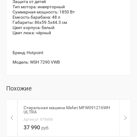
Защита от детей
Тип мотора: инверторный
Суммарная мощность: 1850 Вт
Емкость барабана: 48 л
Габариты: 86x59.5x44.3 см
Цвет корпуса: белый
Цвет люка: чёрный
Бренд:
Hotpoint
Модель:
WSH 7290 VWB
Похожие
Стиральная машина Meferi MFW091216WH
Стир
ULTRA
Артик
Артикул:
979499
23 
37 990
руб.