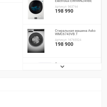
Electrolux EW9WN249BE
Артикул:
963744
198 990
Стиральная машина Asko
WMC6743VB.T
Артикул:
16765524
198 900
Стиральная машина
Candy CSH41273DW/2-07
Артикул:
954877
19 480
Стиральная машина Haier
HWD80-BP14959B
Артикул:
885643