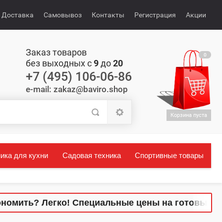
Доставка
Самовывоз
Контакты
Регистрация
Акции
Заказ товаров
0
без выходных с
9
до
20
+7 (495) 106-06-86
e-mail: zakaz@baviro.shop
Корзина пуста
ика для кухни
Садовая техника
Спортивные товары
ить? Легко! Специальные цены на готовые компл