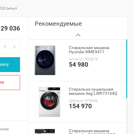
203 белый
Рекомендуемые
29 036
+
Стиральная машина
Hyundai WME9411
Артикул:
932818
54 980
зину
ик
Стирально-сушильная
машина Aeg LWR73164Q
Артикул:
973636
154 970
ению
Стиральная машина