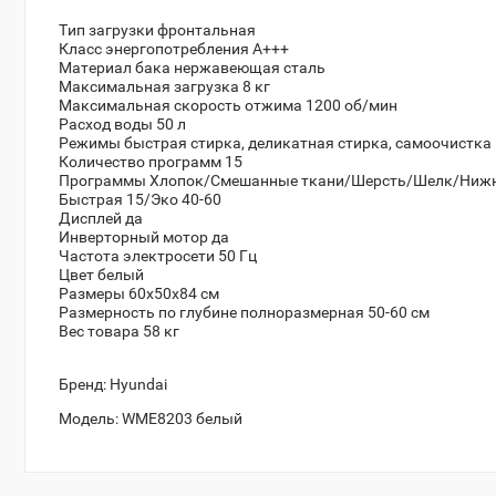
Тип загрузки
фронтальная
Класс энергопотребления
A+++
Материал бака
нержавеющая сталь
Максимальная загрузка
8 кг
Максимальная скорость отжима
1200 об/мин
Расход воды
50 л
Режимы быстрая стирка, деликатная стирка, самоочистка
Количество программ
15
Программы
Хлопок/Смешанные ткани/Шерсть/Шелк/Нижнее
Быстрая 15/Эко 40-60
Дисплей да
Инверторный мотор да
Частота электросети
50 Гц
Цвет
белый
Размеры
60x50x84 см
Размерность по глубине
полноразмерная 50-60 см
Вес товара
58 кг
Бренд:
Hyundai
Модель:
WME8203 белый