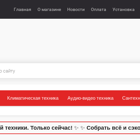
Главная
О магазине
Новости
Оплата
Установка
Климатическая техника
Аудио-видео техника
Сантехн
ники. Только сейчас!
✨
✨
Собрать всё и сэконом