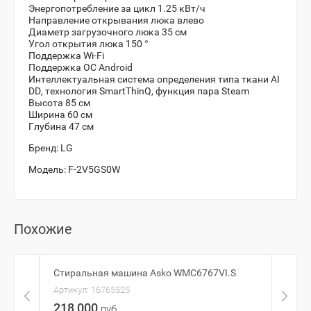
Энергопотребление за цикл 1.25 кВт/ч
Направление открывания люка влево
Диаметр загрузочного люка 35 см
Угол открытия люка 150 °
Поддержка Wi-Fi
Поддержка ОС Android
Интеллектуальная система определения типа ткани AI
DD, технология SmartThinQ, функция пара Steam
Высота 85 см
Ширина 60 см
Глубина 47 см
Бренд:
LG
Модель:
F-2V5GS0W
Похожие
Стиральная машина Asko WMC6767VI.S
Стир
Артикул:
16765525
Артик
218 000
25 
руб.