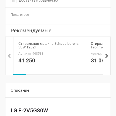
Добавить к сравнению
Поделиться
Рекомендуемые
Стиральная машина Schaub Lorenz
Стиральная м
SLW T2821
Pro Inverter 
Артикул:
968533
Артикул:
926401
41 250
31 040
Описание
LG F-2V5GS0W