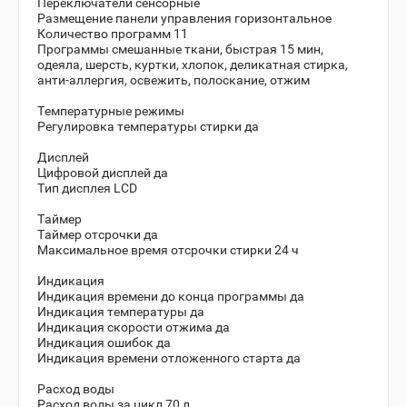
Переключатели сенсорные
Размещение панели управления горизонтальное
Количество программ 11
Программы смешанные ткани, быстрая 15 мин,
одеяла, шерсть, куртки, хлопок, деликатная стирка,
анти-аллергия, освежить, полоскание, отжим
Температурные режимы
Регулировка температуры стирки да
Дисплей
Цифровой дисплей да
Тип дисплея LCD
Таймер
Таймер отсрочки да
Максимальное время отсрочки стирки 24 ч
Индикация
Индикация времени до конца программы да
Индикация температуры да
Индикация скорости отжима да
Индикация ошибок да
Индикация времени отложенного старта да
Расход воды
Расход воды за цикл 70 л