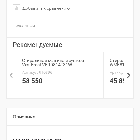
Добавить к сравнению
Поделиться
Рекомендуемые
Стиральная машина с сушкой
Стиральная м
VestFrost VFRD814T31W
WME812544D
Артикул:
910396
Артикул:
974663
58 550
45 890
Описание