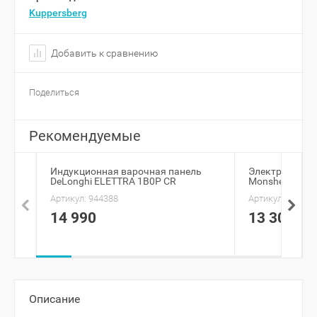
Kuppersberg
Добавить к сравнению
Поделиться
Рекомендуемые
Индукционная варочная панель
Электрическа
DeLonghi ELETTRA 1B0P CR
Monsher MHE 
Артикул:
944388
Артикул:
905573
14 990
13 300
Описание