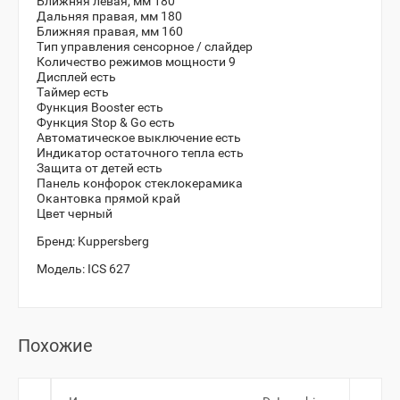
Ближняя левая, мм 180
Дальняя правая, мм 180
Ближняя правая, мм 160
Тип управления
сенсорное / слайдер
Количество режимов мощности
9
Дисплей
есть
Таймер
есть
Функция Booster
есть
Функция Stop & Go
есть
Автоматическое выключение
есть
Индикатор остаточного тепла
есть
Защита от детей
есть
Панель конфорок
стеклокерамика
Окантовка
прямой край
Цвет черный
Бренд:
Kuppersberg
Модель:
ICS 627
Похожие