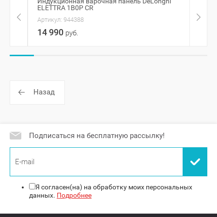
Индукционная варочная панель DeLonghi
Элек
ELETTRA 1B0P CR
MHE 
Артикул:
944388
Артик
14 990
13 
руб.
Назад
Подписаться на бесплатную рассылку!
Я согласен(на) на обработку моих персональных
данных.
Подробнее