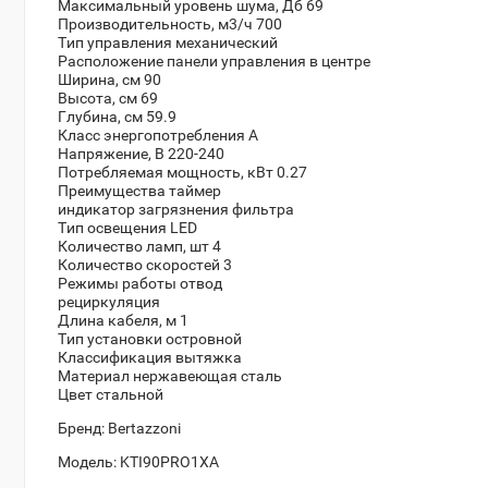
Максимальный уровень шума, Дб
69
Производительность, м3/ч
700
Тип управления
механический
Расположение панели управления
в центре
Ширина, см
90
Высота, см
69
Глубина, см
59.9
Класс энергопотребления
A
Напряжение, В
220-240
Потребляемая мощность, кВт
0.27
Преимущества
таймер
индикатор загрязнения фильтра
Тип освещения
LED
Количество ламп, шт
4
Количество скоростей
3
Режимы работы
отвод
рециркуляция
Длина кабеля, м
1
Тип установки
островной
Классификация
вытяжка
Материал
нержавеющая сталь
Цвет
стальной
Бренд:
Bertazzoni
Модель:
KTI90PRO1XA