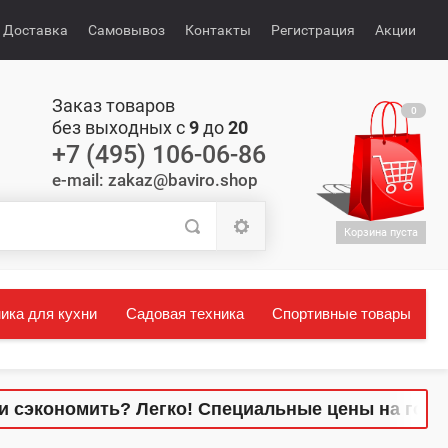
Доставка
Самовывоз
Контакты
Регистрация
Акции
Заказ товаров
0
без выходных с
9
до
20
+7 (495) 106-06-86
e-mail: zakaz@baviro.shop
Корзина пуста
ика для кухни
Садовая техника
Спортивные товары
и сэкономить? Легко! Специальные цены на гото