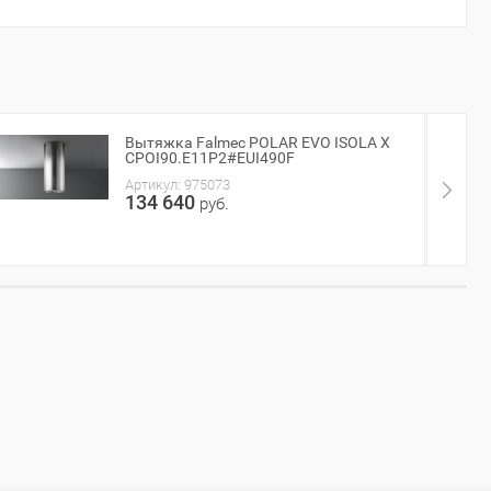
Вытяжка Falmec POLAR EVO ISOLA X
CPOI90.E11P2#EUI490F
Артикул:
975073
134 640
руб.