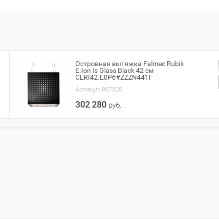
Островная вытяжка Falmec Rubik
E.Ion Is Glass Black 42 см
CERI42.E0P6#ZZZN441F
Артикул:
867520
302 280
руб.