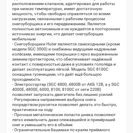
расположением клапанов, адаптирован для работы
при низких температурах, имеет достаточную
мощность, чтобы свободно справляться со всеми
нагрузками, связанными с рабочим процессом
снегоуборщика и его передвижением. Является
полностью автономным и не нуждается в посторонних
источниках энергии, что делает снегоуборщик
мобильным
- Снегоуборщики Huter являются самоходными (кроме
модели SGC 3000) и снабжены ведущими надувными
колёсами, имеющими покрышки с ярко выраженным
зимним протектором, что обеспечивает надёжный
контакт с поверхностью даже в условиях гололёда и
делает эксплуатацию лёгкой. Модель SGC 8100C
оснащена гусеницами, что даёт ещё большую
проходимость
- Электростартер (SGC 4800, 4800В от АКБ 12В, а у SGC
4000E, 4800E, 6000, 8100, 8100C от сети 220В)
позволяет запускать двигатель без лишних усилий
- Регулировка направления выброса снега
посредством рукоятки позволяет делать это быстро,
практически на ходу
- Прочные металлические лопасти шнека позволяют
легко измельчить даже слежавшийся и примёрзший
снег и уменьшить его в объёме
- Ограничительные башмаки по краям приёмного