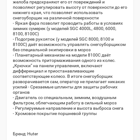
желоба предохраняют его от повреждений и
позволяют регулировать высоту от поверхности до его
нижнего края, что позволяет использовать
снегоуборщик на различной поверхности
- Яркая фара позволит проводить работы в условиях
зимних сумерек (у моделей SGC 4000L, 4800, 6000,
8100, 8100C)
- Подогрев рукояток (у моделей SGC 8000, 8100 и
8100C) даёт возможность управлять снегоуборщиком
без специальной экипировки в мороз
- Планетарный механизм на модели 8100С даёт
возможность притормаживания одного из колес.
„Крючки“ на панели управления, включают
дифференциал и приостанавливающие
соответствующее колесо. В итоге снегоуборщик
разворачивается сам, оператор не прилагает никаких
усилий - Срезаемые шплинты для защиты рабочих
органов
- Двигатель со специальным, зимним, воздушным
фильтром, облегчающим работу в сильный мороз
- Регулируемые направление и высота выброса снега
- Хромовое покрытие поршневой группы
Бренд:
Huter