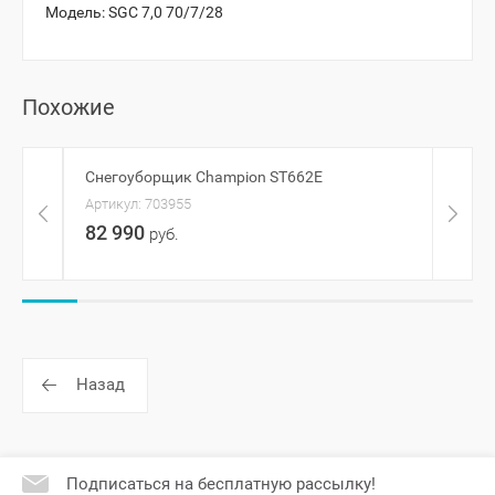
Модель:
SGC 7,0 70/7/28
Похожие
Снегоуборщик Champion ST662E
Снег
2S25
Артикул:
703955
Артик
82 990
руб.
91 
Назад
Подписаться на бесплатную рассылку!