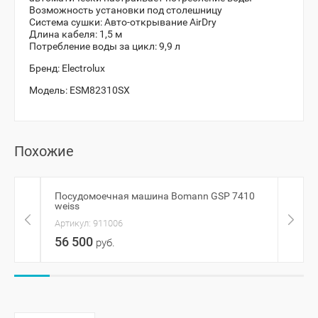
Возможность установки под столешницу
Система сушки: Авто-открывание AirDry
Длина кабеля: 1,5 м
Потребление воды за цикл: 9,9 л
Бренд:
Electrolux
Модель:
ESM82310SX
Похожие
Посудомоечная машина Bomann GSP 7410
Посу
weiss
Артик
Артикул:
911006
99 
56 500
руб.