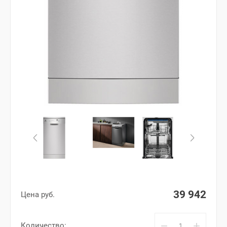
39 942
Цена руб.
−
+
Количество: