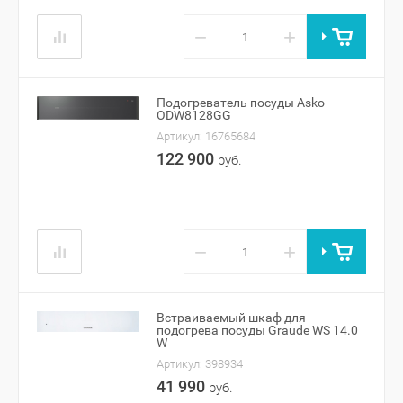
−
+
Подогреватель посуды Asko
ODW8128GG
Артикул:
16765684
122 900
руб.
−
+
Встраиваемый шкаф для
подогрева посуды Graude WS 14.0
W
Артикул:
398934
41 990
руб.