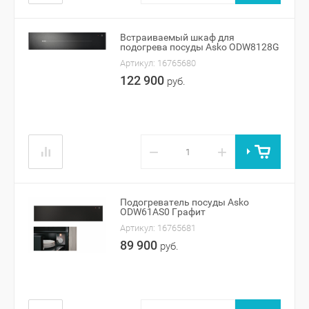
Встраиваемый шкаф для
подогрева посуды Asko ODW8128G
Артикул:
16765680
122 900
руб.
−
+
Подогреватель посуды Asko
ODW61AS0 Графит
Артикул:
16765681
89 900
руб.