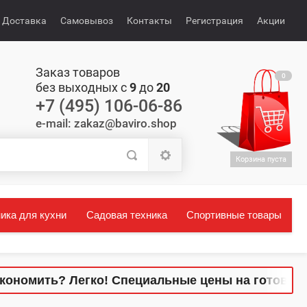
Доставка
Самовывоз
Контакты
Регистрация
Акции
Заказ товаров
0
без выходных с
9
до
20
+7 (495) 106-06-86
e-mail: zakaz@baviro.shop
Корзина пуста
ика для кухни
Садовая техника
Спортивные товары
ь? Легко! Специальные цены на готовые комплек