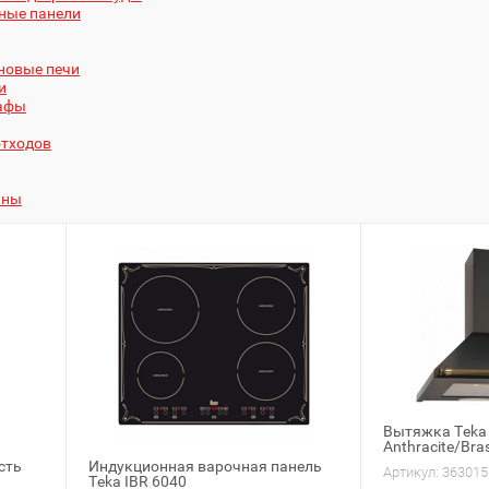
ные панели
новые печи
и
афы
отходов
ины
Вытяжка Teka
Anthracite/Bra
сть
Индукционная варочная панель
Артикул:
363015
Teka IBR 6040