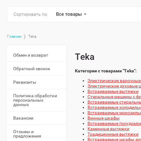
Все товары
Сортировать по:
Главная
Teka
Teka
Обмен и возврат
Обратный звонок
Категории с товарами "Teka":
Электрические варочные
Реквизиты
Электрические духовые
Встраиваемые вытяжки
Политика обработки
Стиральные машины с фр
персональных
Встраиваемые стиральн
данных
Встраиваемые холодиль
Встраиваемые морозиль
Винные шкафы
Вакансии
Встраиваемые посудомо
Каминные вытяжки
Отзывы и
Традиционные вытяжки
предложения
Встраиваемые шкафы для