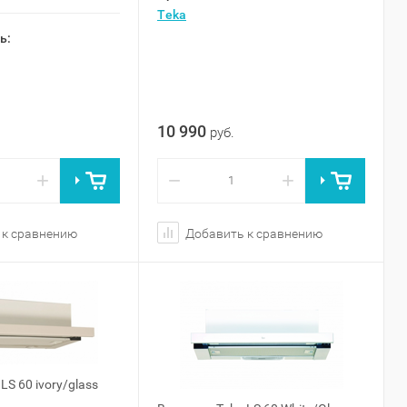
Teka
ь:
10 990
руб.
+
−
+
 к сравнению
Добавить к сравнению
S 60 ivory/glass