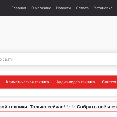
Главная
О магазине
Новости
Оплата
Установка
Климатическая техника
Аудио-видео техника
Сантехн
ки. Только сейчас!
✨
✨
Собрать всё и сэкономит