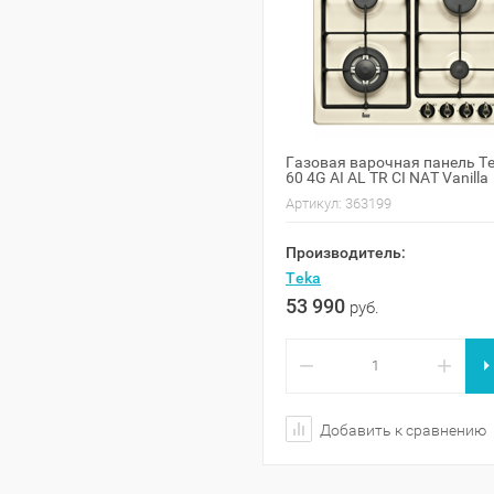
Газовая варочная панель T
60 4G AI AL TR CI NAT Vanilla
Артикул:
363199
Производитель:
Teka
53 990
руб.
−
+
Добавить к сравнению