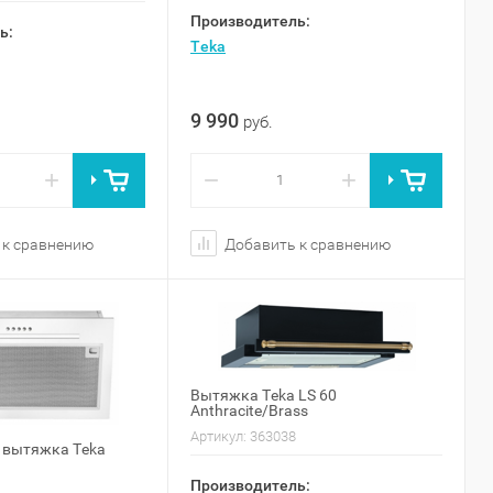
Производитель:
ь:
Teka
9 990
руб.
+
−
+
 к сравнению
Добавить к сравнению
Вытяжка Teka LS 60
Anthracite/Brass
Артикул:
363038
 вытяжка Teka
Производитель: