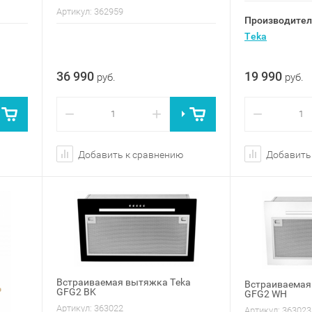
Артикул:
362959
Производител
Teka
36 990
19 990
руб.
руб.
−
+
−
Добавить к сравнению
Добавить
Встраиваемая вытяжка Teka
Встраиваемая
GFG2 BK
GFG2 WH
Артикул:
363022
Артикул:
363023