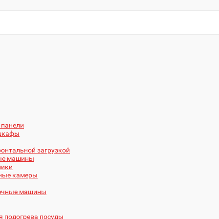
 панели
 шкафы
онтальной загрузкой
ые машины
ники
ные камеры
ечные машины
 подогрева посуды