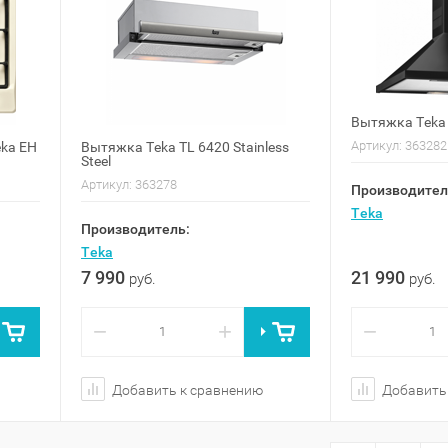
Вытяжка Teka 
Артикул:
363282
eka EH
Вытяжка Teka TL 6420 Stainless
Steel
Артикул:
363278
Производител
Teka
Производитель:
Teka
7 990
21 990
руб.
руб.
−
+
−
Добавить к сравнению
Добавить