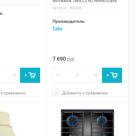
Вытяжка Teka LS 60 White/Glass
Артикул:
363048
ь:
Производитель:
Teka
7 690
руб.
+
−
+
 к сравнению
Добавить к сравнению