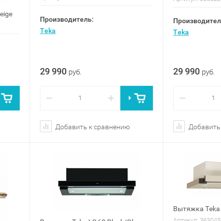
eige
Производитель:
Производител
Teka
Teka
29 990
29 990
руб.
руб.
−
+
−
Добавить к сравнению
Добавить
Вытяжка Teka L
Артикул:
363045