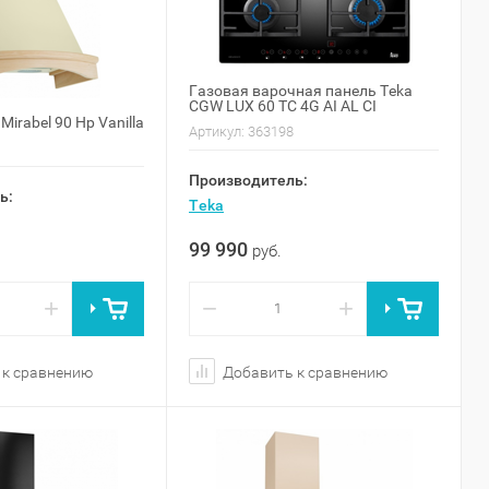
Газовая варочная панель Teka
CGW LUX 60 TC 4G AI AL CI
irabel 90 Hp Vanilla
Артикул:
363198
Производитель:
ь:
Teka
99 990
руб.
+
−
+
 к сравнению
Добавить к сравнению