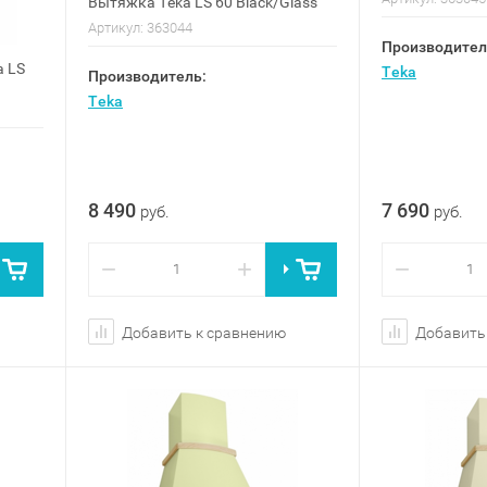
Вытяжка Teka LS 60 Black/Glass
Артикул:
363044
Производител
a LS
Teka
Производитель:
Teka
8 490
7 690
руб.
руб.
−
+
−
Добавить к сравнению
Добавить