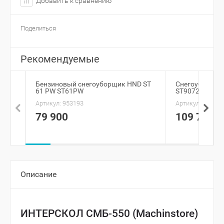
Добавить к сравнению
Поделиться
Рекомендуемые
Бензиновый снегоуборщик HND ST
Снегоуборщик
61 PW ST61PW
ST9072ET 796-
Артикул:
953193
Артикул:
910242
79 900
109 700
Описание
ИНТЕРСКОЛ СМБ-550 (Machinstore)