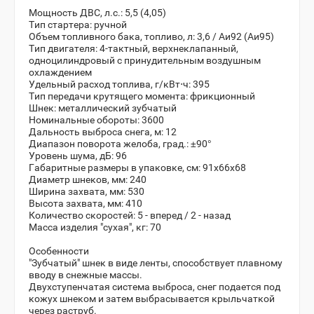
Мощность ДВС, л.с.: 5,5 (4,05)
Тип стартера: ручной
Объем топливного бака, топливо, л: 3,6 / Аи92 (Аи95)
Тип двигателя: 4-тактный, верхнеклапанный,
одноцилиндровый с принудительным воздушным
охлаждением
Удельный расход топлива, г/кВт⋅ч: 395
Тип передачи крутящего момента: фрикционный
Шнек: металлический зубчатый
Номинальные обороты: 3600
Дальность выброса снега, м: 12
Диапазон поворота желоба, град.: ±90°
Уровень шума, дБ: 96
Габаритные размеры в упаковке, см: 91x66x68
Диаметр шнеков, мм: 240
Ширина захвата, мм: 530
Высота захвата, мм: 410
Количество скоростей: 5 - вперед / 2 - назад
Масса изделия "сухая", кг: 70
Особенности
"Зубчатый" шнек в виде ленты, способствует плавному
вводу в снежные массы.
Двухступенчатая система выброса, снег подается под
кожух шнеком и затем выбрасывается крыльчаткой
через раструб.