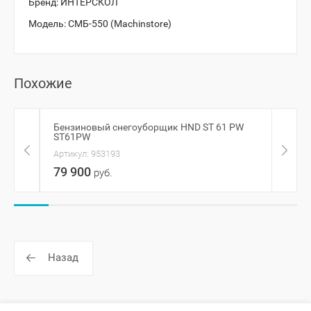
Бренд:
ИНТЕРСКОЛ
Модель:
СМБ-550 (Machinstore)
Похожие
Бензиновый снегоуборщик HND ST 61 PW
Снег
ST61PW
796-
Артикул:
953193
Артик
79 900
109
руб.
Назад