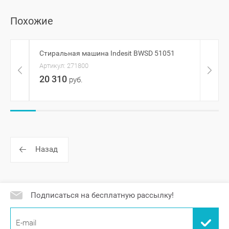
Похожие
Стиральная машина Indesit BWSD 51051
Стира
Артикул:
271800
Артик
20 310
77 
руб.
Назад
Подписаться на бесплатную рассылку!