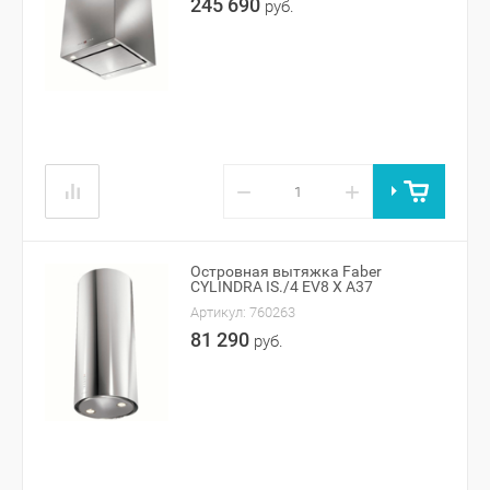
245 690
руб.
−
+
Островная вытяжка Faber
CYLINDRA IS./4 EV8 X A37
Артикул:
760263
81 290
руб.