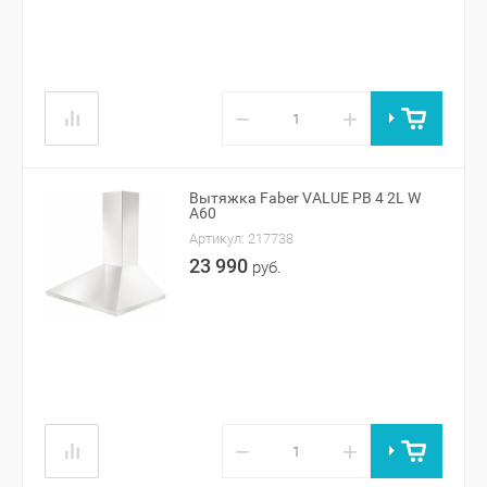
−
+
Вытяжка Faber VALUE PB 4 2L W
A60
Артикул:
217738
23 990
руб.
−
+