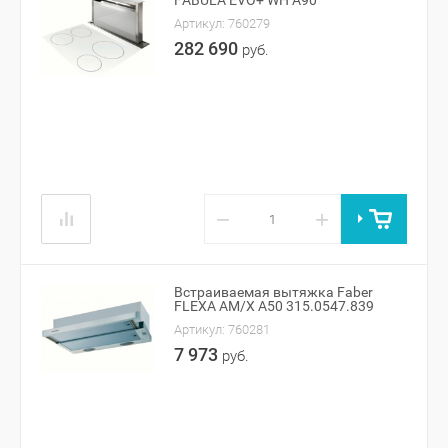
FABULA EVO+ WH A90
Артикул:
760279
282 690
руб.
−
+
Встраиваемая вытяжка Faber
FLEXA AM/X A50 315.0547.839
Артикул:
760281
7 973
руб.