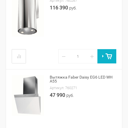
Артикул:
760267
116 390
руб.
−
+
Вытяжка Faber Daisy EG6 LED WH
A55
Артикул:
760271
47 990
руб.