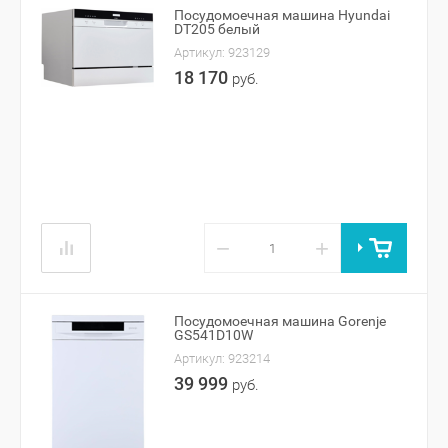
Посудомоечная машина Hyundai
DT205 белый
Артикул:
923129
18 170
руб.
−
+
Посудомоечная машина Gorenje
GS541D10W
Артикул:
923214
39 999
руб.