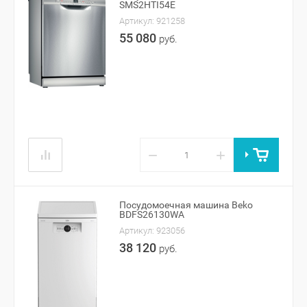
SMS2HTI54E
Артикул:
921258
55 080
руб.
−
+
Посудомоечная машина Beko
BDFS26130WA
Артикул:
923056
38 120
руб.