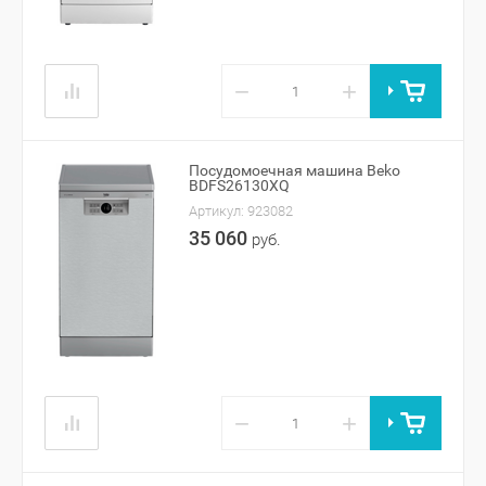
−
+
Посудомоечная машина Beko
BDFS26130XQ
Артикул:
923082
35 060
руб.
−
+