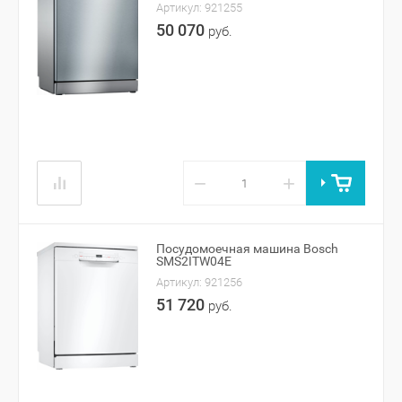
Артикул:
921255
50 070
руб.
−
+
Посудомоечная машина Bosch
SMS2ITW04E
Артикул:
921256
51 720
руб.